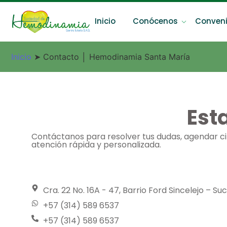
Inicio
Conócenos
Conven
Inicio
➤
Contacto
│ Hemodinamia Santa María
Est
Contáctanos para resolver tus dudas, agendar cit
atención rápida y personalizada.
Cra. 22 No. 16A - 47, Barrio Ford Sincelejo – Suc
+57 (314) 589 6537
+57 (314) 589 6537