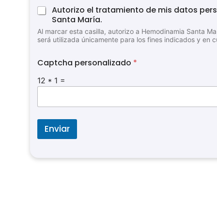
Autorizo el tratamiento de mis datos per
Santa María.
Al marcar esta casilla, autorizo a Hemodinamia Santa Mar
será utilizada únicamente para los fines indicados y en 
A
Captcha personalizado
*
u
t
12
*
1
=
o
r
i
z
a
Enviar
c
i
ó
n
d
a
t
o
s
p