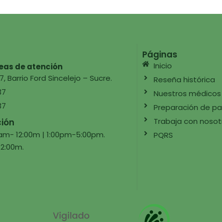
Páginas
Inicio
eas de atención
7, Barrio Ford Sincelejo – Sucre.
Reseña histórica
37
Nuestros médicos
37
Preparación de pa
Trabaja con nosot
ción
0am- 12:00m | 1:00pm-5:00pm.
PQRS
2:00m.