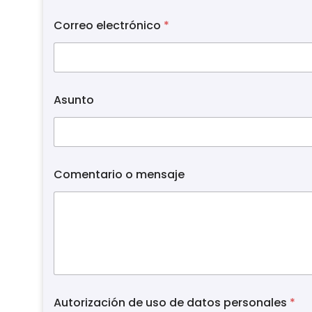
T
Correo electrónico
*
e
l
é
f
o
n
Asunto
o
*
A
u
t
o
Comentario o mensaje
r
i
z
a
c
i
ó
n
Autorización de uso de datos personales
*