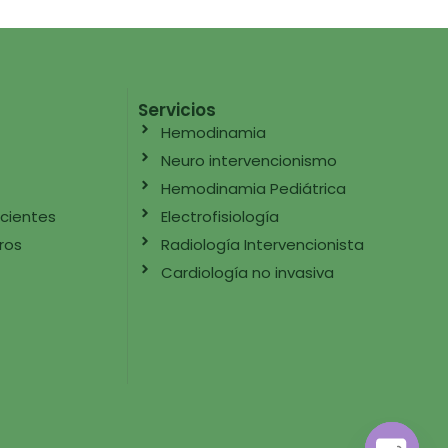
Servicios
Hemodinamia
Neuro intervencionismo
Hemodinamia Pediátrica
cientes
Electrofisiología
ros
Radiología Intervencionista
Cardiología no invasiva